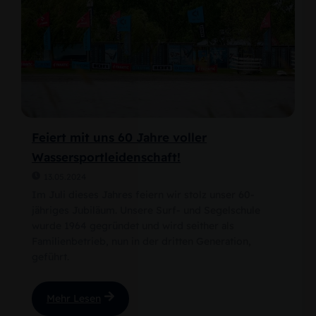
Feiert mit uns 60 Jahre voller
Wassersportleidenschaft!
13.05.2024
Im Juli dieses Jahres feiern wir stolz unser 60-
jähriges Jubiläum. Unsere Surf- und Segelschule
wurde 1964 gegründet und wird seither als
Familienbetrieb, nun in der dritten Generation,
geführt.
Mehr Lesen